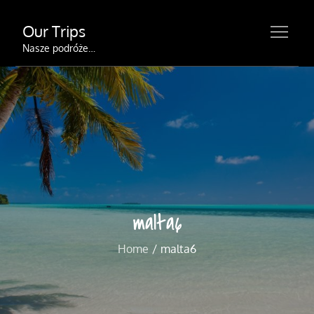
Skip
Our Trips
to
content
Nasze podróże…
malta6
Home
malta6