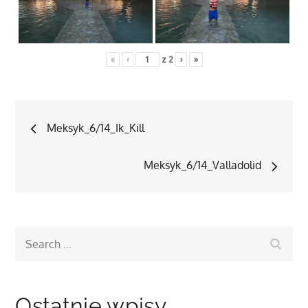
«
‹
z
2
›
»
Nawigacja
Meksyk_6/14_Ik_Kill
wpisu
Meksyk_6/14_Valladolid
Search
Search
for:
Ostatnie wpisy