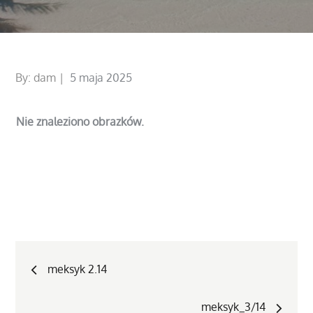
Posted
By:
dam
5 maja 2025
on
Nie znaleziono obrazków.
Nawigacja
meksyk 2.14
wpisu
meksyk_3/14