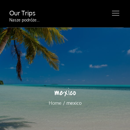
Skip
Our Trips
to
content
Nasze podróże…
mexico
Home
mexico