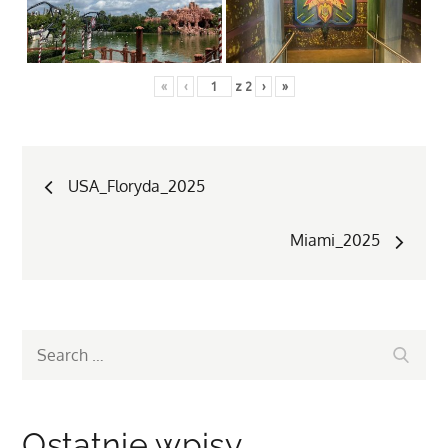
«
‹
z
2
›
»
Nawigacja
USA_Floryda_2025
wpisu
Miami_2025
Search
Search
for:
Ostatnie wpisy