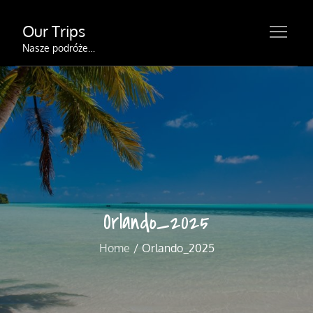
Skip
Our Trips
to
content
Nasze podróże…
Orlando_2025
Home
Orlando_2025