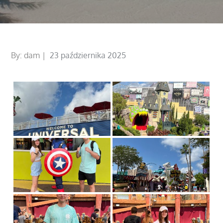
Posted
By:
dam
23 października 2025
on