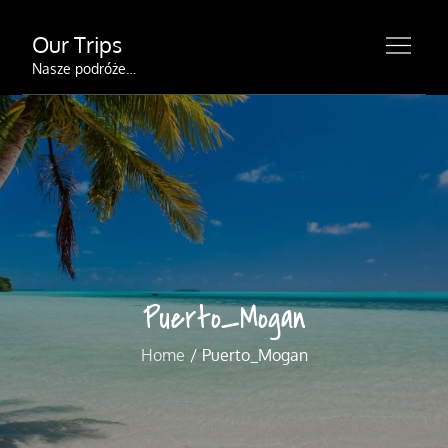
Skip
Our Trips
to
content
Nasze podróże…
Puerto_Mogan
Home
Puerto_Mogan