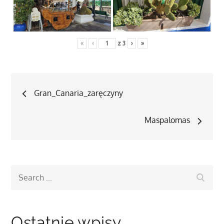
«
‹
z
3
›
»
Nawigacja
Gran_Canaria_zaręczyny
wpisu
Maspalomas
Search
Search
for:
Ostatnie wpisy