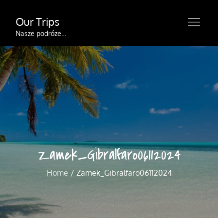
Skip
Our Trips
to
content
Nasze podróże…
Zamek_Gibralfaro06112024
Home
Zamek_Gibralfaro06112024