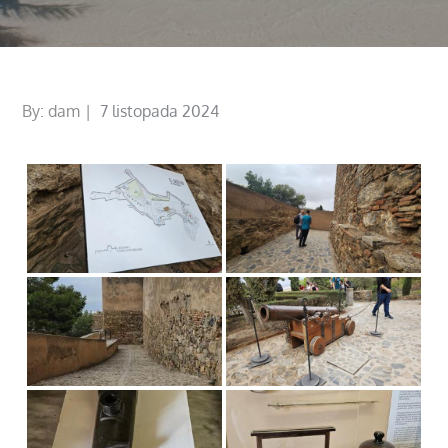
Posted
By:
dam
7 listopada 2024
on