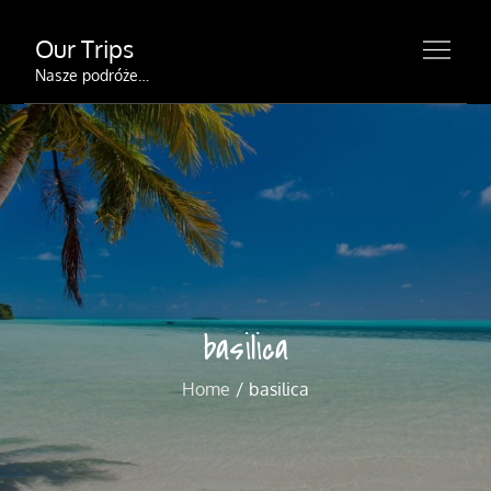
Skip
Our Trips
to
content
Nasze podróże…
basilica
Home
basilica