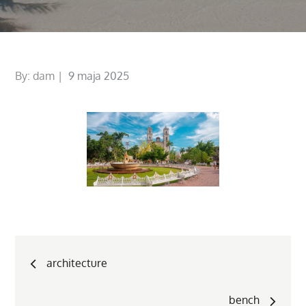
Posted
By:
dam
9 maja 2025
on
Nawigacja
architecture
wpisu
bench