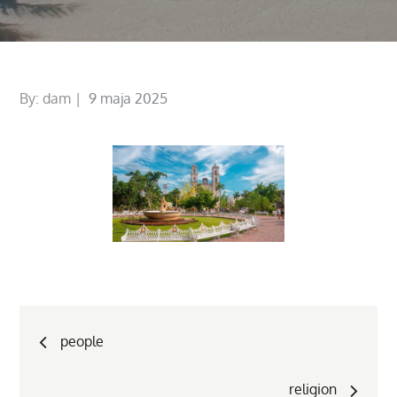
Posted
By:
dam
9 maja 2025
on
Nawigacja
people
wpisu
religion