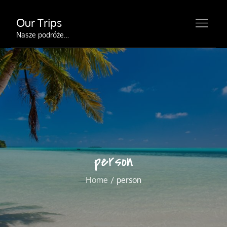
Skip
Our Trips
to
content
Nasze podróże…
person
Home
person