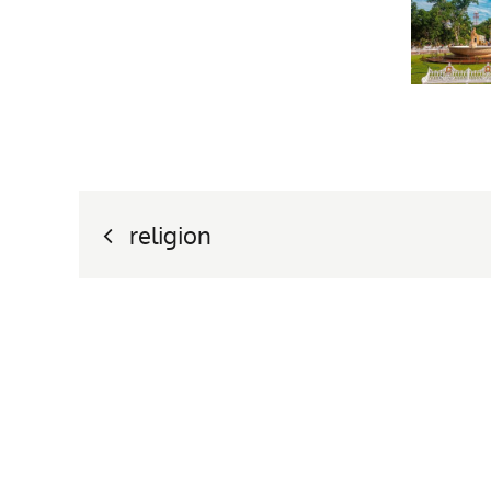
Nawigacja
religion
wpisu