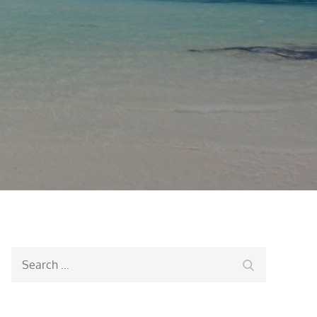
Search
Search
for: