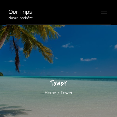
Skip
Our Trips
to
content
Nasze podróże…
Tower
Home
Tower