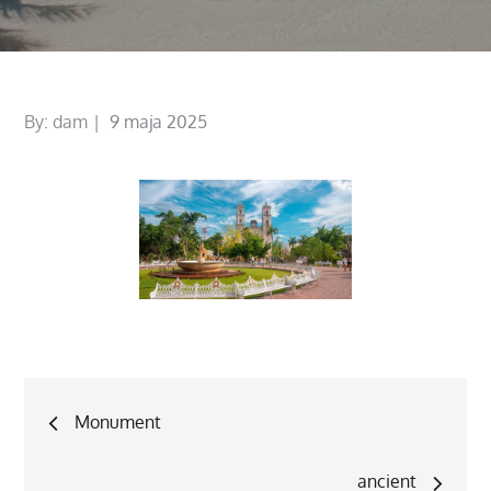
Posted
By:
dam
9 maja 2025
on
Nawigacja
Monument
wpisu
ancient