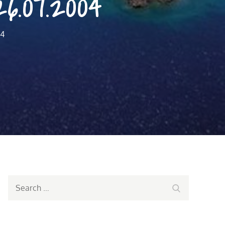
.07.2004
04
Search
Search
for: