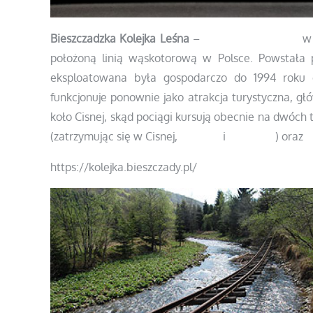
Bieszczadzka Kolejka Leśna
–
kolej wąskotorowa
położoną linią wąskotorową w Polsce. Powstała 
eksploatowana była gospodarczo do 1994 roku 
funkcjonuje ponownie jako atrakcja turystyczna, głó
koło Cisnej, skąd pociągi kursują obecnie na dwóch 
(zatrzymując się w Cisnej,
Dołżycy
i
Krzywem
) oraz
B
https://kolejka.bieszczady.pl/