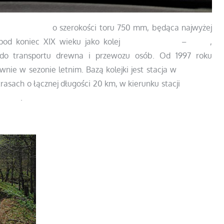
w
Bieszczadach
o szerokości toru 750 mm, będąca najwyżej
pod koniec XIX wieku jako kolej
Nowy Łupków
–
Cisna
,
do transportu drewna i przewozu osób. Od 1997 roku
wnie w sezonie letnim. Bazą kolejki jest stacja w
Majdanie
trasach o łącznej długości 20 km, w kierunku stacji
Przysłup
alnicy
.