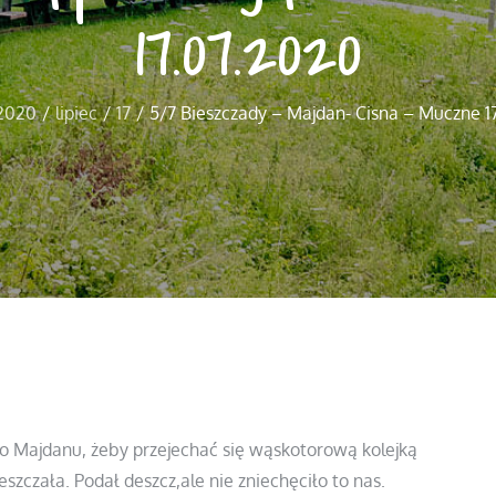
17.07.2020
2020
lipiec
17
5/7 Bieszczady – Majdan- Cisna – Muczne 1
do Majdanu, żeby przejechać się wąskotorową kolejką
szczała. Podał deszcz,ale nie zniechęciło to nas.