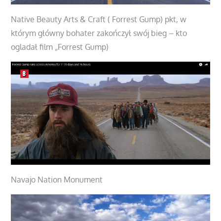
Native Beauty Arts & Craft ( Forrest Gump) pkt, w
którym główny bohater zakończył swój bieg – kto
ogladał film „Forrest Gump)
Navajo Nation Monument