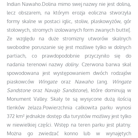
Indian Nawaho.Dolina mimo swej nazwy nie jest doliną,
lecz obszarem, na którym erozja eoliczna stworzyła
formy skalne w postaci iglic, stoliw, płaskowyżów, gór
stołowych, stromych izolowanych form zwanych butte[.
Ze względu na duże stromizny utworów skalnych
swobodne poruszanie się jest możliwe tylko w dolnych
partiach, co prawdopodobnie przyczyniło się do
nadania terenowi nazwy
doliny
. Czerwona barwa skał
spowodowana jest występowaniem dwóch rodzajów
piaskowców
Wingate
oraz
Nawaho
(ang.
Wingate
Sandstone
oraz
Navajo Sandstone
), które dominują w
Monument Valley. Skały te są wysycone dużą ilością
tlenków żelaza.Powierzchnia całkowita parku wynosi
372 km²
jednakże dostęp dla turystów możliwy jest tylko
w niewielkiej części. Wstęp na teren parku jest płatny.
Można go zwiedzać konno lub w wynajętych