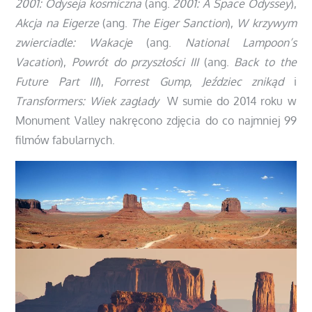
2001: Odyseja kosmiczna
(ang.
2001: A Space Odyssey
),
Akcja na Eigerze
(ang.
The Eiger Sanction
),
W krzywym
zwierciadle: Wakacje
(ang.
National Lampoon’s
Vacation
),
Powrót do przyszłości III
(ang.
Back to the
Future Part III
),
Forrest Gump
,
Jeździec znikąd
i
Transformers: Wiek zagłady
W sumie do 2014 roku w
Monument Valley nakręcono zdjęcia do co najmniej 99
filmów fabularnych.