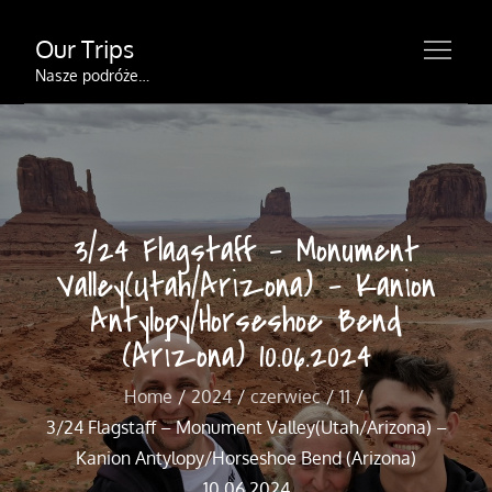
Skip
Our Trips
to
content
Nasze podróże…
3/24 Flagstaff – Monument
Valley(Utah/Arizona) – Kanion
Antylopy/Horseshoe Bend
(Arizona) 10.06.2024
Home
2024
czerwiec
11
3/24 Flagstaff – Monument Valley(Utah/Arizona) –
Kanion Antylopy/Horseshoe Bend (Arizona)
10.06.2024