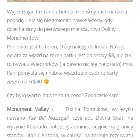
Wyjeżdżając tak rano z hotelu, mieliśmy zachmurzoną
pogodę. I nic się nie zmieniło nawet wtedy, gdy
dojechaliśmy do pierwszego miejsca, czyli Doliny
Monumentów.
Ponieważ jest to teren, który należy do Indian Navajo ,
opłata za wjazd na teren parku jest od osoby $8, ale jak
to bywa u Wieczorków ( a dawno nic się nie działo) miła
Pani pomyliła się i nabiła wjazd za 5 osób i z karty
zeszło nam $40
Czy było warto, nawet za ta cenę? Zobaczcie sami.
Monument Valley
(
pol.
Dolina Pomników; w języku
nawaho
Tsé Bii’ Ndzisgaii
, czyli pol. Dolina Skał) na
wyżynie Kolorado, położony administracyjnie na granicy
stanów Utah i Arizona, w całości na terenie rezerwatu