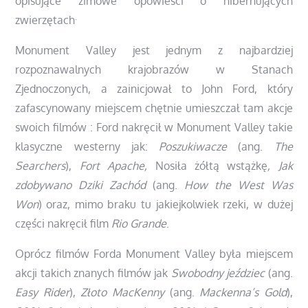
opisujące zimowe opowieści o hibernujących
.
zwierzętach
Monument Valley jest jednym z najbardziej
rozpoznawalnych krajobrazów w Stanach
Zjednoczonych, a zainicjował to John Ford, który
zafascynowany miejscem chętnie umieszczał tam akcje
swoich filmów : Ford nakręcił w Monument Valley takie
klasyczne westerny jak:
Poszukiwacze
(ang.
The
Searchers
),
Fort Apache,
Nosiła żółtą wstążkę
, Jak
zdobywano Dziki Zachód
(ang.
How the West Was
Won
)
oraz, mimo braku tu jakiejkolwiek rzeki, w dużej
części nakręcił film
Rio Grande
.
Oprócz filmów Forda Monument Valley była miejscem
akcji takich znanych filmów jak
Swobodny jeździec
(ang.
Easy Rider
),
Złoto MacKenny
(ang.
Mackenna’s Gold
),