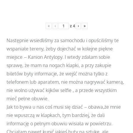
«
‹
z
4
›
»
Następnie wsiedliśmy za samochodu i opuściliśmy te
wspaniałe tereny, żeby dojechać w kolejne piękne
miejsce – Kanion Antylopy. I wtedy zdałam sobie
sprawę, że mam na nogach klapki, a przy zakupie
biletów były informacje, że wejść można tylko z
telefonem lub aparatem, nie można nagrywać kamerą,
nie wolno używać kijków selfie , a przede wszystkim
mieć pełne obuwie.
Jak to bywa u nas coś musi się dziać – obawa,że mnie
nie wpuszczą w klapkach, tym bardziej, że dali
informację o pełnym obuwiu wisiała w powietrzu.
Chciałam nawet kupić jakieś buty na sztukę, ale