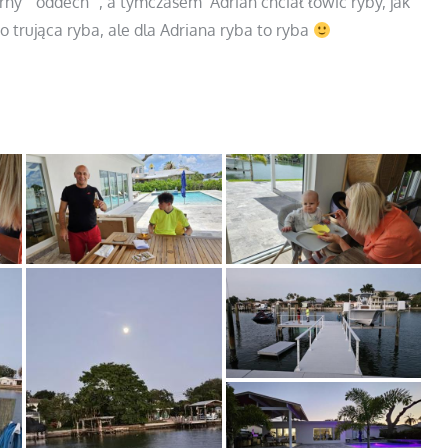
ny ” oddech” , a tymczasem Adrian chciał łowić ryby, jak
to trująca ryba, ale dla Adriana ryba to ryba