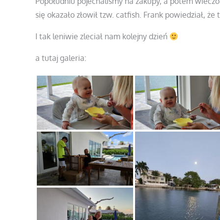
Popołudniu pojechaliśmy na zakupy, a potem wieczor
się okazało złowił tzw. catfish. Frank powiedział, że 
I tak leniwie zleciał nam kolejny dzień
a tutaj galeria: