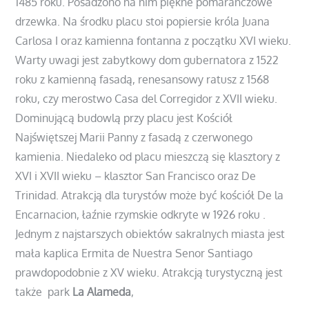
1485 roku. Posadzono na nim piękne pomarańczowe
drzewka. Na środku placu stoi popiersie króla Juana
Carlosa I oraz kamienna fontanna z początku XVI wieku.
Warty uwagi jest zabytkowy dom gubernatora z 1522
roku z kamienną fasadą, renesansowy ratusz z 1568
roku, czy merostwo Casa del Corregidor z XVII wieku.
Dominującą budowlą przy placu jest Kościół
Najświętszej Marii Panny z fasadą z czerwonego
kamienia. Niedaleko od placu mieszczą się klasztory z
XVI i XVII wieku – klasztor San Francisco oraz De
Trinidad. Atrakcją dla turystów może być kościół De la
Encarnacion, łaźnie rzymskie odkryte w 1926 roku .
Jednym z najstarszych obiektów sakralnych miasta jest
mała kaplica Ermita de Nuestra Senor Santiago
prawdopodobnie z XV wieku. Atrakcją turystyczną jest
także park
La Alameda
,