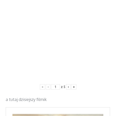
«
‹
z
5
›
»
a tutaj dzisiejszy filmik