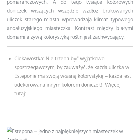
pomarańczowych. A do tego tysiące kolorowych
doniczek wiszących wszędzie wzdłuż brukowanych
uliczek starego miasta wprowadzają klimat typowego
andaluzyjskiego miasteczka. Kontrast między białymi
domami a żywą kolorystyką roślin jest zachwycający.
Ciekawostka: Nie trzeba być wyjątkowo
spostrzegawczym, by zauważyć, że każda uliczka w
Esteponie ma swoją własną kolorystykę – każda jest
udekorowana innym kolorem doniczek! Więcej
tutaj:
https://www.dreamproperty.pl/blog/153/estepona-
jedno-z-najpiekniejszych-miasteczek-w-andaluzji