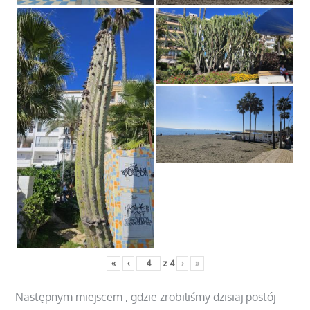
«
‹
z
4
›
»
Następnym miejscem , gdzie zrobiliśmy dzisiaj postój