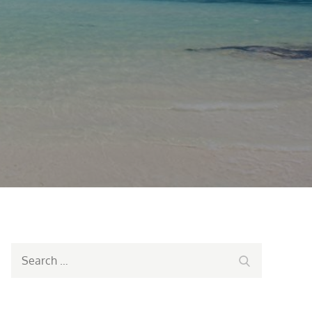
Search
Search
for: