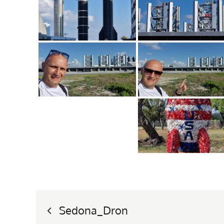
Nawigacja
Sedona_Dron