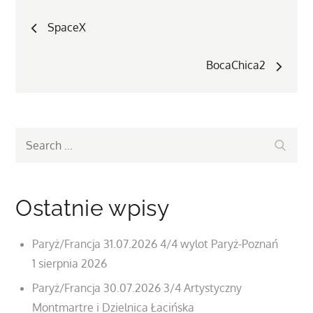
Nawigacja
SpaceX
wpisu
BocaChica2
Search
Search
for:
Ostatnie wpisy
Paryż/Francja 31.07.2026 4/4 wylot Paryż-Poznań
1 sierpnia 2026
Paryż/Francja 30.07.2026 3/4 Artystyczny
Montmartre i Dzielnica Łacińska