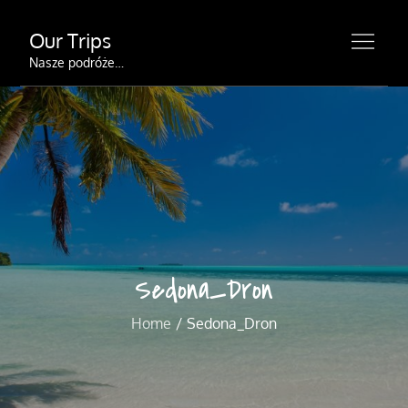
Skip
Our Trips
to
content
Nasze podróże…
Sedona_Dron
Home
Sedona_Dron