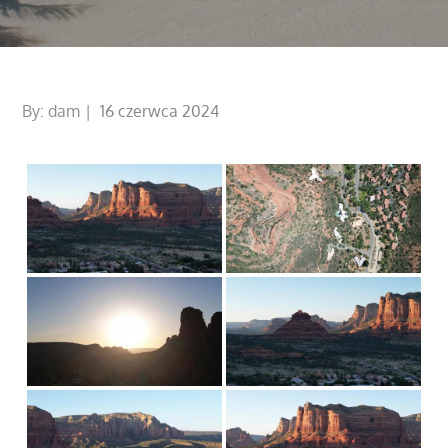
Posted
By:
dam
16 czerwca 2024
on