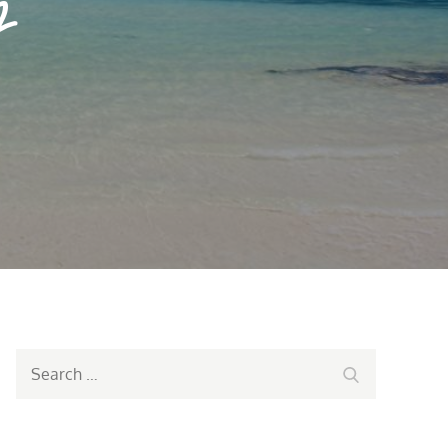
2
Search
Search
for: