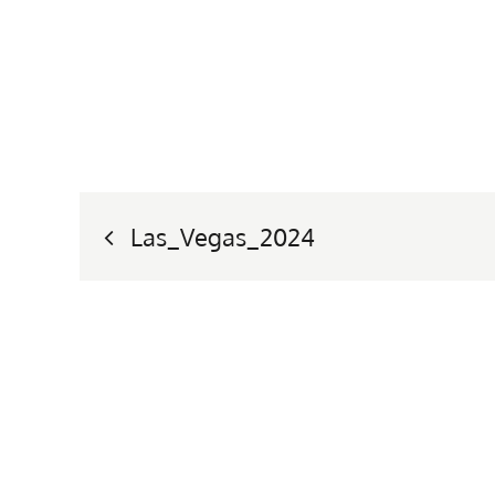
Nawigacja
Las_Vegas_2024
wpisu