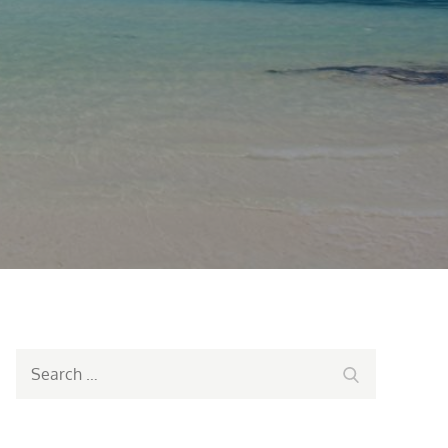
Search
Search
for: