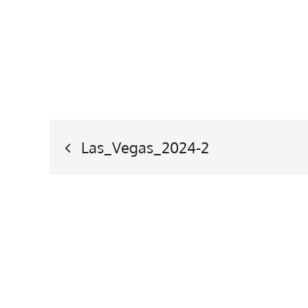
Nawigacja
Las_Vegas_2024-2
wpisu