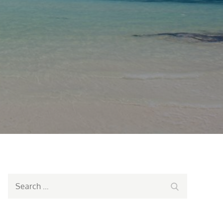
Search
Search
for: