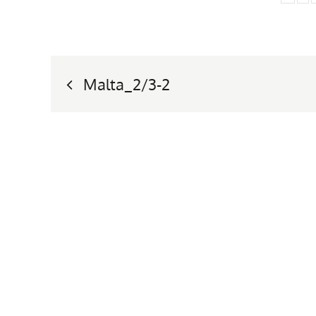
Nawigacja
Malta_2/3-2
wpisu