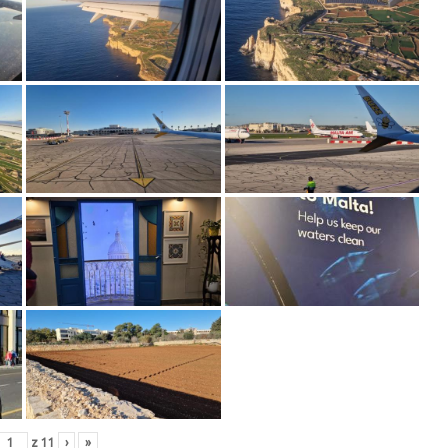
z
11
›
»