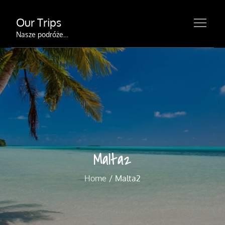
Skip
Our Trips
to
content
Nasze podróże…
Malta2
Home
Malta2