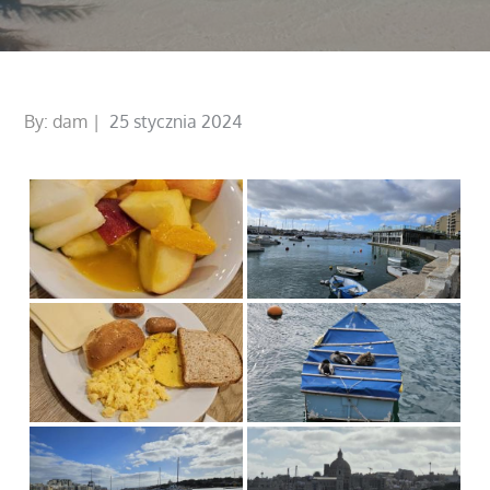
Posted
By:
dam
25 stycznia 2024
on