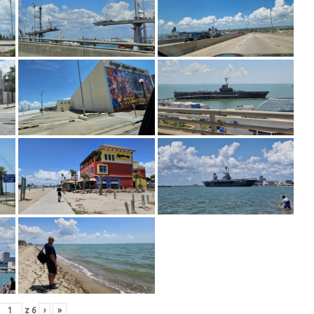
z
6
›
»