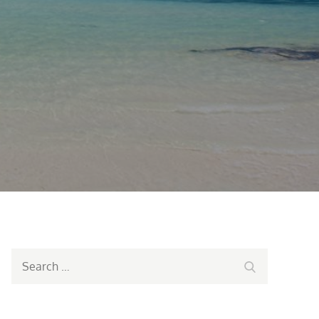
Search
Search
for: