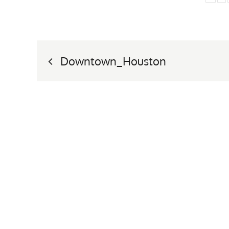
Nawigacja
Downtown_Houston
wpisu