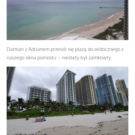
Damian z Adrianem przeszli się plażą do widocznego z
naszego okna pomostu – niestety był zamknięty.