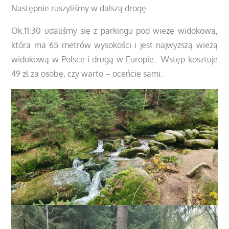
Następnie ruszyliśmy w dalszą drogę.
Ok.11:30 udaliśmy się z parkingu pod wieżę widokową,
która ma 65 metrów wysokości i jest najwyższą wieżą
widokową w Polsce i drugą w Europie. Wstęp kosztuje
49 zł za osobę, czy warto – oceńcie sami.