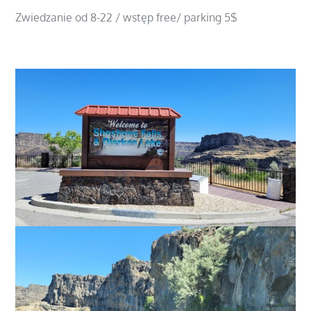
Zwiedzanie od 8-22 / wstęp free/ parking 5$
https://www.tfid.org/309/Shoshone-Falls