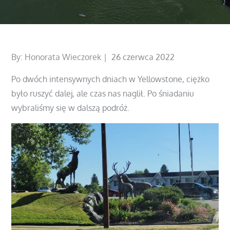
Posted
By:
Honorata Wieczorek
26 czerwca 2022
on
Po dwóch intensywnych dniach w Yellowstone, ciężko
było ruszyć dalej, ale czas nas naglił. Po śniadaniu
wybraliśmy się w dalszą podróż.