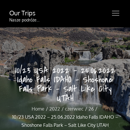
Skip
Our Trips
to
content
Nasze podróże…
10/23 USA 2022 – 25.06.2022
Idaho Falls IDAHO – Shoshone
Falls Park – Salt Like City
UTAH
Home
2022
czerwiec
26
10/23 USA 2022 – 25.06.2022 Idaho Falls IDAHO –
Shoshone Falls Park – Salt Like City UTAH