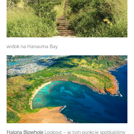
widok na Hanauma Bay
Halona Blowhole
Lookout – w tym punkcie spotkaliśmy