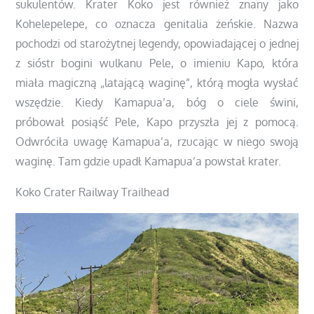
sukulentów. Krater Koko jest również znany jako
Kohelepelepe, co oznacza genitalia żeńskie. Nazwa
pochodzi od starożytnej legendy, opowiadającej o jednej
z sióstr bogini wulkanu Pele, o imieniu Kapo, która
miała magiczną „latającą waginę”, którą mogła wysłać
wszędzie. Kiedy Kamapua’a, bóg o ciele świni,
próbował posiąść Pele, Kapo przyszła jej z pomocą.
Odwróciła uwagę Kamapua’a, rzucając w niego swoją
waginę. Tam gdzie upadł Kamapua’a powstał krater.
Koko Crater Railway Trailhead