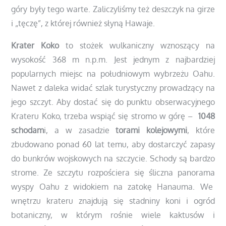
góry były tego warte. Zaliczyliśmy też deszczyk na girze
i „tęczę”, z której również słyną Hawaje.
Krater Koko
to stożek wulkaniczny wznoszący na
wysokość 368 m n.p.m. Jest jednym z najbardziej
popularnych miejsc na południowym wybrzeżu Oahu.
Nawet z daleka widać szlak turystyczny prowadzący na
jego szczyt. Aby dostać się do punktu obserwacyjnego
Krateru Koko, trzeba wspiąć się stromo w górę –
1048
schodam
i, a w zasadzie
torami kolejowymi
, które
zbudowano ponad 60 lat temu, aby dostarczyć zapasy
do bunkrów wojskowych na szczycie. Schody są bardzo
strome. Ze szczytu rozpościera się śliczna panorama
wyspy Oahu z widokiem na zatokę Hanauma. We
wnętrzu krateru znajdują się stadniny koni i ogród
botaniczny, w którym rośnie wiele kaktusów i