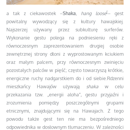
[
a tak z ciekawostek –
Shaka
,
hang loose
– gest
powitalny wywodzący się z kultury hawajskiej.
Najszerzej używany przez subkulturę surferów.
Wykonanie gestu polega na podniesieniu ręki z
równoczesnym zaprezentowaniem drugiej osobie
zewnętrznej strony dłoni z wyprostowanym kciukiem
oraz małym palcem, przy równoczesnym zwinięciu
pozostałych palców w pięść; często towarzyszą krótkie,
energiczne ruchy nadgarstkiem do i od siebie.Rdzenni
mieszkańcy Hawajów używają
shaka
w celu
przekazania tzw. „energii aloha”, gestu przyjaźni i
zrozumienia pomiędzy poszczególnymi grupami
etnicznymi, znajdującymi się na Hawajach. Z tego
powodu także gest ten nie ma bezpośredniego
odpowiednika w dosłownym tłumaczeniu. W zależności