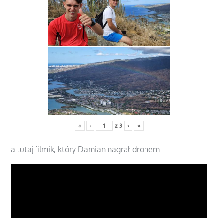
«
‹
z
3
›
»
a tutaj filmik, który Damian nagrał dronem