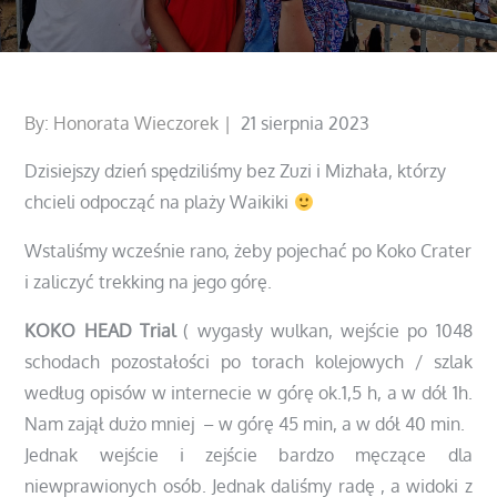
Posted
By:
Honorata Wieczorek
21 sierpnia 2023
on
Dzisiejszy dzień spędziliśmy bez Zuzi i Mizhała, którzy
chcieli odpocząć na plaży Waikiki
Wstaliśmy wcześnie rano, żeby pojechać po Koko Crater
i zaliczyć trekking na jego górę.
KOKO HEAD Trial
( wygasły wulkan, wejście po 1048
schodach pozostałości po torach kolejowych / szlak
według opisów w internecie w górę ok.1,5 h, a w dół 1h.
Nam zajął dużo mniej – w górę 45 min, a w dół 40 min.
Jednak wejście i zejście bardzo męczące dla
niewprawionych osób. Jednak daliśmy radę , a widoki z