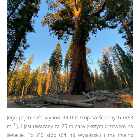
Jego pojemność wynosi 34 010 stóp sześciennych (963
3
m
), i jest uważany za 25-m największym drzewem na
świecie. To 210 stóp (64 m) wysokości i ma mocno