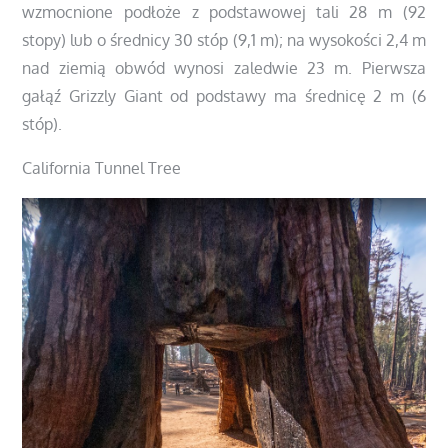
wzmocnione podłoże z podstawowej tali 28 m (92
stopy) lub o średnicy 30 stóp (9,1 m); na wysokości 2,4 m
nad ziemią obwód wynosi zaledwie 23 m. Pierwsza
gałąź Grizzly Giant od podstawy ma średnicę 2 m (6
stóp).
California Tunnel Tree