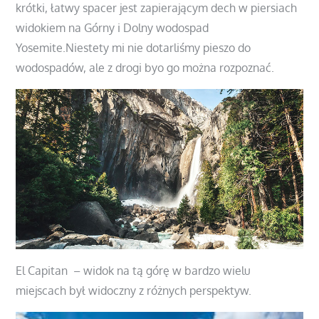
krótki, łatwy spacer jest zapierającym dech w piersiach
widokiem na Górny i Dolny wodospad
Yosemite.Niestety mi nie dotarliśmy pieszo do
wodospadów, ale z drogi byo go można rozpoznać.
El Capitan – widok na tą górę w bardzo wielu
miejscach był widoczny z różnych perspektyw.