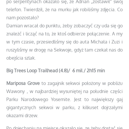
po serpentynach okazało się, że Adrian „zostawił” swój
telefon. Twierdził, że na murku jak robiliśmy zdjęcia. Co
nam pozostało?
Damian wracał do punktu, żeby zobaczyć czy uda się go
znależć i licząć na to, że ktoś odbierze połączenie. A my
w tym czasie, przesiedliśmy się do auta Michała i Zuzi i
ruszyliśmy w drogę na Sekwoje, gdyż tam czekał nas do
obejścia szlak.
Big Trees Loop Trailhead (4.8)/ 6 mil / 2h15 min
Mariposa Grove
to zagajnik sekwoi położony w pobliżu
Wawony , w najbardziej wysuniętej na południe części
Parku Narodowego Yosemite. Jest to największy gaj
gigantycznych sekwoi w parku, z kilkuset dojrzałymi
okazami drzew.
Po dojechaniu na miejsce okazało się, ze żeby dostać się