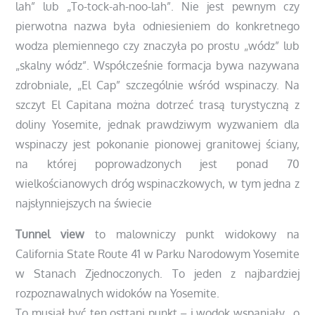
lah” lub „To-tock-ah-noo-lah”. Nie jest pewnym czy
pierwotna nazwa była odniesieniem do konkretnego
wodza plemiennego czy znaczyła po prostu „wódz” lub
„skalny wódz”.
Współcześnie formacja bywa nazywana
zdrobniale, „El Cap” szczególnie wśród wspinaczy. Na
szczyt El Capitana można dotrzeć trasą turystyczną z
doliny Yosemite, jednak prawdziwym wyzwaniem dla
wspinaczy jest pokonanie pionowej granitowej ściany,
na której poprowadzonych jest ponad 70
wielkościanowych dróg wspinaczkowych, w tym jedna z
najsłynniejszych na świecie
Tunnel view
to malowniczy punkt widokowy na
California State Route 41 w Parku Narodowym Yosemite
w Stanach Zjednoczonych. To jeden z najbardziej
rozpoznawalnych widoków na Yosemite.
To musiał być ten osttani punkt – i wodok wspaniały. o