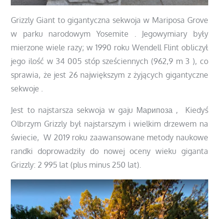
Grizzly Giant to gigantyczna sekwoja w Mariposa Grove
w parku narodowym Yosemite . Jegowymiary były
mierzone wiele razy; w 1990 roku Wendell Flint obliczył
jego ilość w 34 005 stóp sześciennych (962,9 m 3 ), co
sprawia, że jest 26 największym z żyjących gigantyczne
sekwoje .
Jest to najstarsza sekwoja w gaju Марипоза , Kiedyś
Olbrzym Grizzly był najstarszym i wielkim drzewem na
świecie, W 2019 roku zaawansowane metody naukowe
randki doprowadziły do nowej oceny wieku giganta
Grizzly: 2 995 lat (plus minus 250 lat).