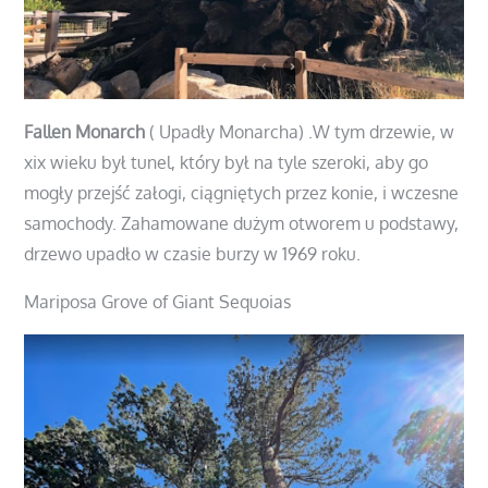
Fallen Monarch
( Upadły Monarcha) .W tym drzewie, w
xix wieku był tunel, który był na tyle szeroki, aby go
mogły przejść załogi, ciągniętych przez konie, i wczesne
samochody. Zahamowane dużym otworem u podstawy,
drzewo upadło w czasie burzy w 1969 roku.
Mariposa Grove of Giant Sequoias